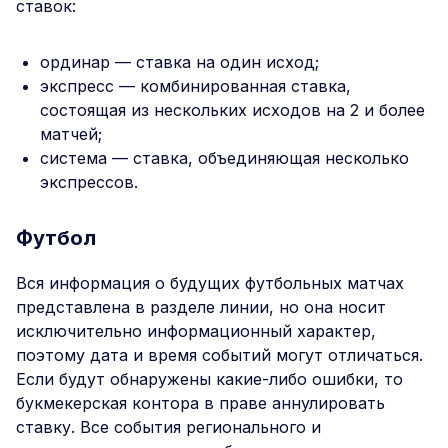
ставок:
ординар — ставка на один исход;
экспресс — комбинированная ставка,
состоящая из нескольких исходов на 2 и более
матчей;
система — ставка, объединяющая несколько
экспрессов.
Футбол
Вся информация о будущих футбольных матчах
представлена в разделе линии, но она носит
исключительно информационный характер,
поэтому дата и время событий могут отличаться.
Если будут обнаружены какие-либо ошибки, то
букмекерская контора в праве аннулировать
ставку. Все события регионального и