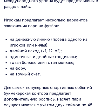
международного уровня будут представлены в
разделе лайв.
Игрокам предлагает несколько вариантов
заключения пари на футбол:
на денежную линию (победа одного из
игроков или ничья);
двойной исход (х1, 12, х2);
одиночные и двойные гандикапы;
тотал больше или тотал меньше;
на фору;
на точный счёт.
Для самых популярных спортивных событий
букмекерская контора предлагает
дополнительную роспись. Расчёт пари
осуществляется с учётом двух таймов по 45