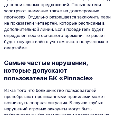
дополнительных предложений. Пользователи
заостряют внимание также на долгосрочных
прогнозах. Отдельно разрешается заключить пари
на показатели четвертей, которые расписаны в
дополнительной линии. Если победитель будет
определён после основного времени, то расчёт
будет осуществлён с учётом очков полученных в
овертайме.
Самые частые нарушения,
которые допускают
пользователи БК «Pinnacle»
Из-за того что большинство пользователей
пренебрегают прописанными правилами может
возникнуть спорная ситуация. В случае грубых
нарушений игровые аккаунты могут быть
заблокированы без возможности восстановления.