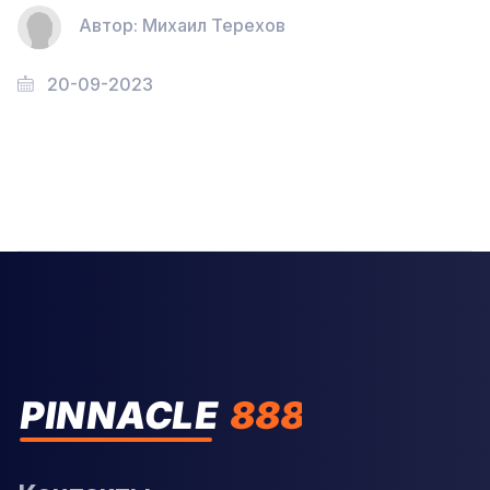
Автор:
Михаил Терехов
20-09-2023
PINNACLE
888